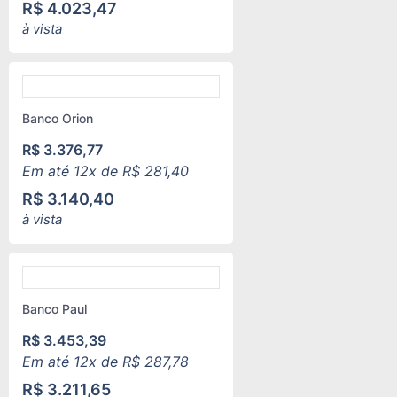
R$
4.023,47
à vista
Banco Orion
R$
3.376,77
Em até 12x de
R$
281,40
R$
3.140,40
à vista
Banco Paul
R$
3.453,39
Em até 12x de
R$
287,78
R$
3.211,65