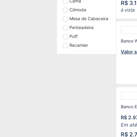
Cama
R$
3.
Cômoda
à vista
Mesa de Cabeceira
Penteadeira
Puff
Banco 
Recamier
Valor 
Banco E
R$
2.9
Em até
R$
2.