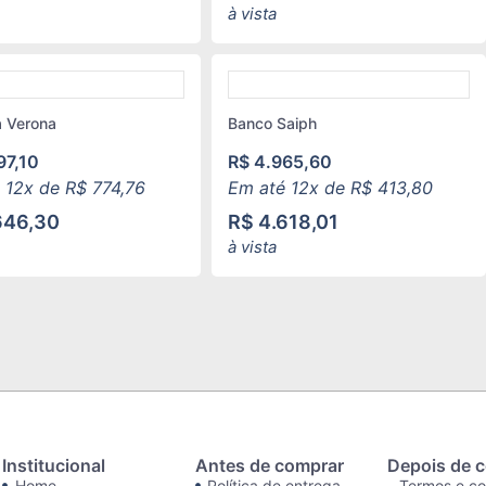
à vista
 Verona
Banco Saiph
97,10
R$
4.965,60
 12x de
R$
774,76
Em até 12x de
R$
413,80
646,30
R$
4.618,01
à vista
Institucional
Antes de comprar
Depois de 
Home
Política de entrega
Termos e c