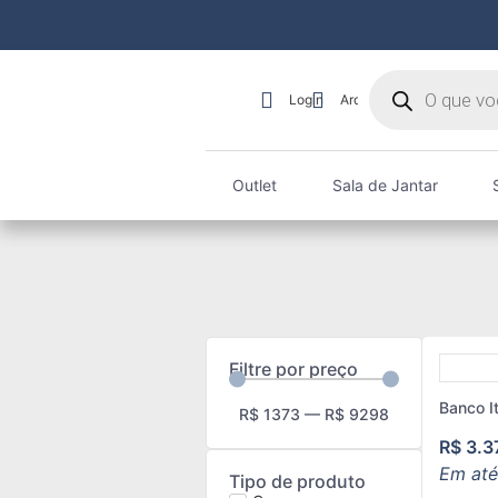
Login
Arquiteto
Outlet
Sala de Jantar
Filtre por preço
Banco I
R$
1373
—
R$
9298
R$
3.3
Em até
Tipo de produto