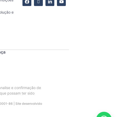
olução e
nça
analise e confirmação de
 que possam ter sido
0001-86 | Site desenvolvido