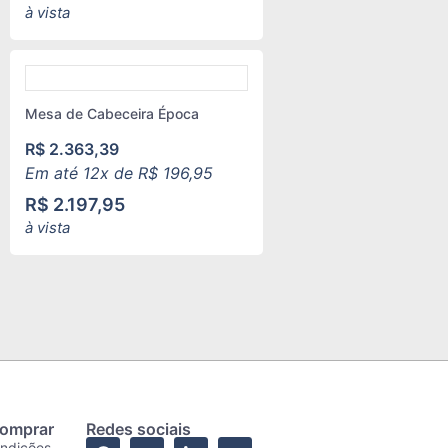
à vista
Mesa de Cabeceira Época
R$
2.363,39
Em até 12x de
R$
196,95
R$
2.197,95
à vista
comprar
Redes sociais
ondições