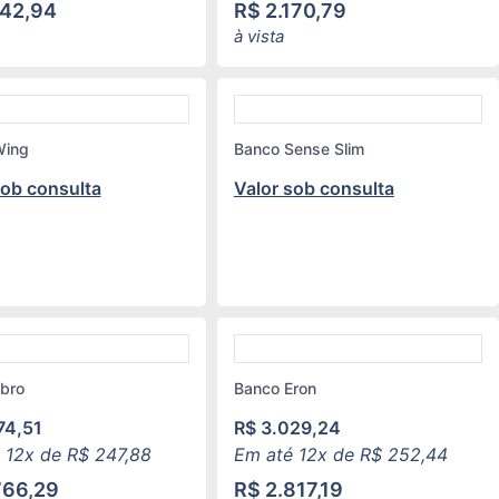
142,94
R$
2.170,79
à vista
Wing
Banco Sense Slim
sob consulta
Valor sob consulta
bro
Banco Eron
74,51
R$
3.029,24
 12x de
R$
247,88
Em até 12x de
R$
252,44
766,29
R$
2.817,19