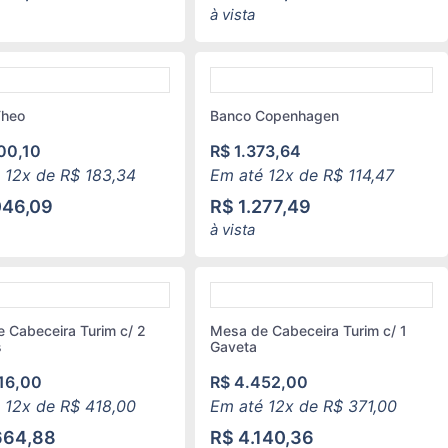
à vista
Theo
Banco Copenhagen
00,10
R$
1.373,64
 12x de
R$
183,34
Em até 12x de
R$
114,47
046,09
R$
1.277,49
à vista
 Cabeceira Turim c/ 2
Mesa de Cabeceira Turim c/ 1
s
Gaveta
16,00
R$
4.452,00
 12x de
R$
418,00
Em até 12x de
R$
371,00
664,88
R$
4.140,36