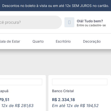
Descontos no boleto à vista ou em até 12x SEM JUROS no cartão.
Olá! Tudo bem?
Entre ou cadastre-se
Sala de Estar
Quarto
Escritório
Decoração
tapuã
Banco Cristal
79,51
R$
2.334,18
 12x de
R$
281,63
Em até 12x de
R$
194,52