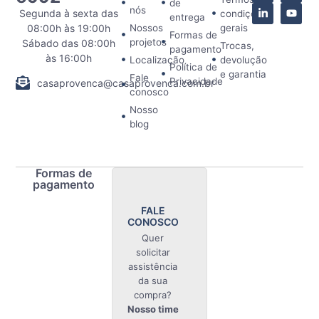
de
nós
Segunda à sexta das
condições
entrega
08:00h às 19:00h
Nossos
gerais
Formas de
projetos
Sábado das 08:00h
Trocas,
pagamento
às 16:00h
Localização
devolução
Política de
e garantia
Fale
Privacidade
casaprovenca@casaprovenca.com.br
conosco
Nosso
blog
Formas de
pagamento
FALE
CONOSCO
Quer
solicitar
assistência
da sua
compra?
Nosso time