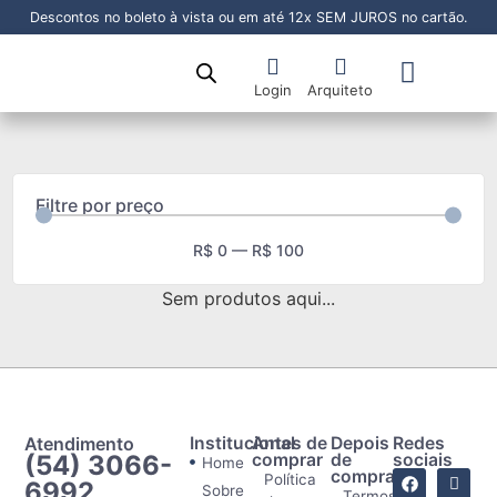
Descontos no boleto à vista ou em até 12x SEM JUROS no cartão.
Login
Arquiteto
Sala de Jantar
Sala de Estar
Área Externa
Pronta Entrega
Filtre por preço
R$
0
—
R$
100
Sem produtos aqui...
Atendimento
Institucional
Antes de
Depois
Redes
(54) 3066-
comprar
de
sociais
Home
comprar
Política
6992
Sobre
Termos e