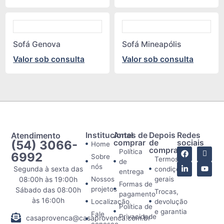
Sofá Genova
Sofá Mineapólis
Valor sob consulta
Valor sob consulta
Atendimento
Institucional
Antes de
Depois
Redes
(54) 3066-
comprar
de
sociais
Home
comprar
Política
6992
Sobre
Termos e
de
nós
Segunda à sexta das
condições
entrega
08:00h às 19:00h
Nossos
gerais
Formas de
projetos
Sábado das 08:00h
Trocas,
pagamento
às 16:00h
Localização
devolução
Política de
e garantia
Fale
Privacidade
casaprovenca@casaprovenca.com.br
conosco