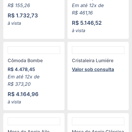
R$
155,26
Em até 12x de
R$
461,16
R$
1.732,73
R$
5.146,52
à vista
à vista
Cômoda Bombe
Cristaleira Lumiére
R$
4.478,45
Valor sob consulta
Em até 12x de
R$
373,20
R$
4.164,96
à vista
Mesa de Apoio Aile
Mesa de Apoio Clássica