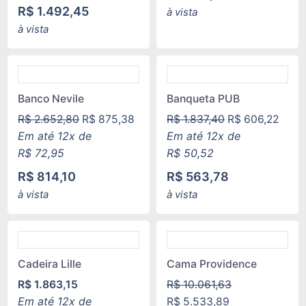
R$
1.492,45
à vista
à vista
Banco Nevile
Banqueta PUB
R$
2.652,80
R$
875,38
R$
1.837,40
R$
606,22
Em até 12x de
Em até 12x de
R$
72,95
R$
50,52
R$
814,10
R$
563,78
à vista
à vista
Cadeira Lille
Cama Providence
R$
1.863,15
R$
10.061,63
Em até 12x de
R$
5.533,89