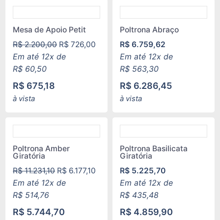
Mesa de Apoio Petit
Poltrona Abraço
R$
2.200,00
R$
726,00
R$
6.759,62
Em até 12x de
Em até 12x de
R$
60,50
R$
563,30
R$
675,18
R$
6.286,45
à vista
à vista
Poltrona Amber
Poltrona Basilicata
Giratória
Giratória
R$
11.231,10
R$
6.177,10
R$
5.225,70
Em até 12x de
Em até 12x de
R$
514,76
R$
435,48
R$
5.744,70
R$
4.859,90