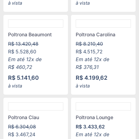
à vista
à vista
Poltrona Beaumont
Poltrona Carolina
R$
13.420,48
R$
8.210,40
R$
5.528,60
R$
4.515,72
Em até 12x de
Em até 12x de
R$
460,72
R$
376,31
R$
5.141,60
R$
4.199,62
à vista
à vista
Poltrona Clau
Poltrona Lounge
R$
6.304,08
R$
3.433,62
Em até 12x de
R$
3.467,24