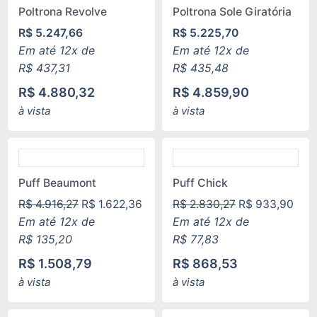
Poltrona Revolve
Poltrona Sole Giratória
R$
5.247,66
R$
5.225,70
Em até 12x de
Em até 12x de
R$
437,31
R$
435,48
R$
4.880,32
R$
4.859,90
à vista
à vista
Puff Beaumont
Puff Chick
R$
4.916,27
R$
1.622,36
R$
2.830,27
R$
933,90
Em até 12x de
Em até 12x de
R$
135,20
R$
77,83
R$
1.508,79
R$
868,53
à vista
à vista