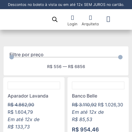
Descontos no boleto à vista ou em até 12x SEM JUROS no cartão.
Login
Arquiteto
Sala de Jantar
Sala de Estar
Área Externa
Pronta Entrega
Filtre por preço
R$
556
—
R$
6856
Aparador Lavanda
Banco Belle
R$
4.862,90
R$
3.110,92
R$
1.026,30
Em até 12x de
R$
1.604,79
Em até 12x de
R$
85,53
R$
133,73
R$
954,46