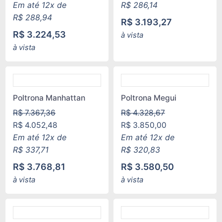
Em até 12x de
R$
286,14
R$
288,94
R$
3.193,27
R$
3.224,53
à vista
à vista
Poltrona Manhattan
Poltrona Megui
R$
7.367,36
R$
4.328,67
R$
4.052,48
R$
3.850,00
Em até 12x de
Em até 12x de
R$
337,71
R$
320,83
R$
3.768,81
R$
3.580,50
à vista
à vista