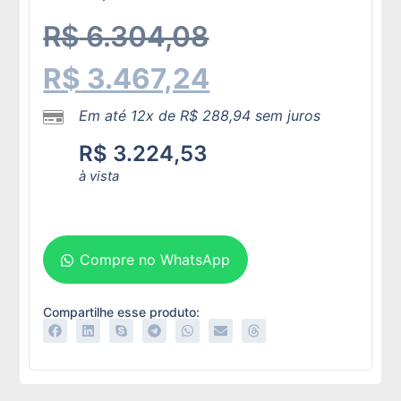
R$
6.304,08
R$
3.467,24
Em até 12x de
R$
288,94
sem juros
R$
3.224,53
à vista
Adicionar ao carrinho
Compre no WhatsApp
Compartilhe esse produto: