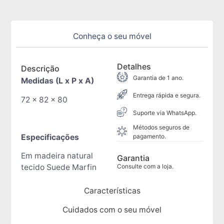
Conheça o seu móvel
Detalhes
Descrição
Garantia de 1 ano.
Medidas (L x P x A)
Entrega rápida e segura.
72 x 82 x 80
Suporte via WhatsApp.
Métodos seguros de
Especificações
pagamento.
Em madeira natural
Garantia
tecido Suede Marfin
Consulte com a loja.
Características
Cuidados com o seu móvel