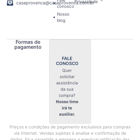
Fale
Privacidade
casaprovenca@casaprovenca.com.br
conosco
Nosso
blog
Formas de
pagamento
FALE
CONOSCO
Quer
solicitar
assistência
da sua
compra?
Nosso time
irá te
auxiliar.
Preços e condições de pagamento exclusivos para compras
via Internet. Vendas sujeitas à analise e confirmação de
dados. Fica garantida a empresa a eventual retificação das