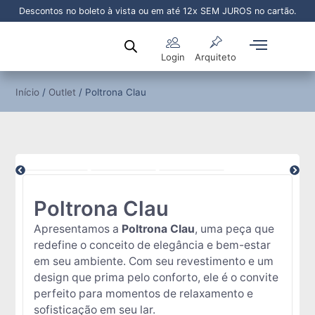
Descontos no boleto à vista ou em até 12x SEM JUROS no cartão.
Login
Arquiteto
Sala de Jantar
Sala de Estar
Área Externa
Pronta Entrega
Início
/
Outlet
/ Poltrona Clau
Poltrona Clau
Apresentamos a
Poltrona Clau
, uma peça que
redefine o conceito de elegância e bem-estar
em seu ambiente. Com seu revestimento e um
design que prima pelo conforto, ele é o convite
perfeito para momentos de relaxamento e
sofisticação em seu lar.