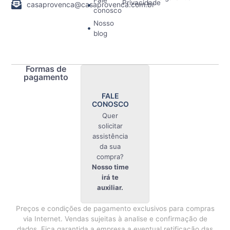
Fale
Privacidade
casaprovenca@casaprovenca.com.br
conosco
Nosso
blog
Formas de
pagamento
FALE
CONOSCO
Quer
solicitar
assistência
da sua
compra?
Nosso time
irá te
auxiliar.
Preços e condições de pagamento exclusivos para compras
via Internet. Vendas sujeitas à analise e confirmação de
dados. Fica garantida a empresa a eventual retificação das