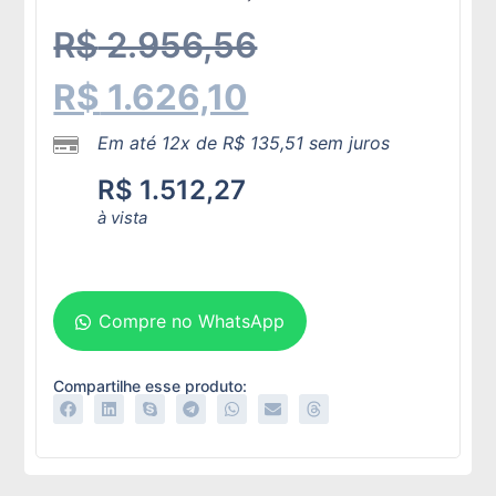
R$
2.956,56
R$
1.626,10
Em até 12x de
R$
135,51
sem juros
R$
1.512,27
à vista
Adicionar ao carrinho
Compre no WhatsApp
Compartilhe esse produto: