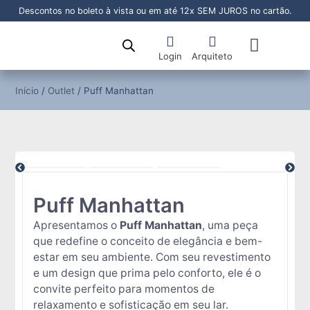
Descontos no boleto à vista ou em até 12x SEM JUROS no cartão.
Login
Arquiteto
Sala de Jantar
Sala de Estar
Área Externa
Pronta Entrega
Início
/
Outlet
/ Puff Manhattan
Puff Manhattan
Apresentamos o
Puff Manhattan
, uma peça
que redefine o conceito de elegância e bem-
estar em seu ambiente. Com seu revestimento
e um design que prima pelo conforto, ele é o
convite perfeito para momentos de
relaxamento e sofisticação em seu lar.