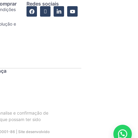
comprar
Redes sociais
ondições
olução e
nça
analise e confirmação de
 que possam ter sido
0001-86 | Site desenvolvido