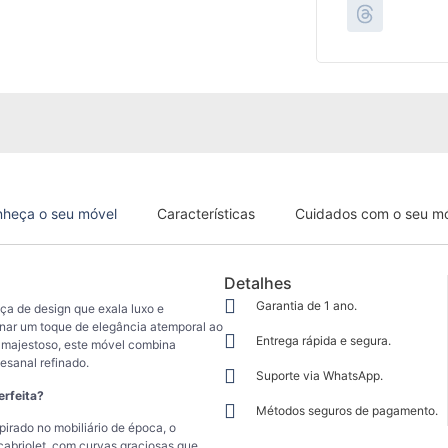
heça o seu móvel
Características
Cuidados com o seu m
Detalhes
Garantia de 1 ano.
ça de design que exala luxo e
ionar um toque de elegância atemporal ao
Entrega rápida e segura.
 majestoso, este móvel combina
esanal refinado.
Suporte via WhatsApp.
erfeita?
Métodos seguros de pagamento.
pirado no mobiliário de época, o
cabriolet, com curvas graciosas que