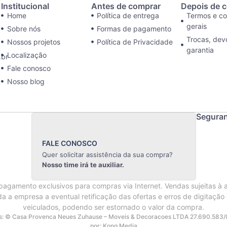
Institucional
Antes de comprar
Depois de 
Home
Política de entrega
Termos e c
gerais
Sobre nós
Formas de pagamento
Trocas, dev
Nossos projetos
Política de Privacidade
garantia
Localização
br
Fale conosco
Nosso blog
Segura
FALE CONOSCO
Quer solicitar assistência da sua compra?
Nosso time irá te auxiliar.
agamento exclusivos para compras via Internet. Vendas sujeitas à 
da a empresa a eventual retificação das ofertas e erros de digitação
veiculados, podendo ser estornado o valor da compra.
os: © Casa Provenca Neues Zuhause – Moveis & Decoracoes LTDA 27.690.583/
por: Kong Media