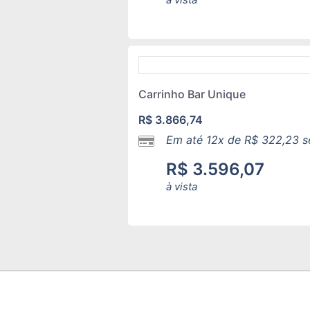
Carrinho Bar Unique
R$
3.866,74
Em até 12x de
R$
322,23
s
R$
3.596,07
à vista