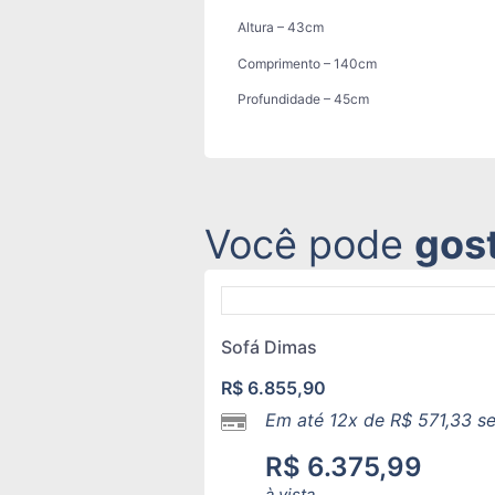
Altura – 43cm
Comprimento – 140cm
Profundidade – 45cm
Você pode
gos
Sofá Dimas
R$
6.855,90
Em até 12x de
R$
571,33
se
R$
6.375,99
à vista