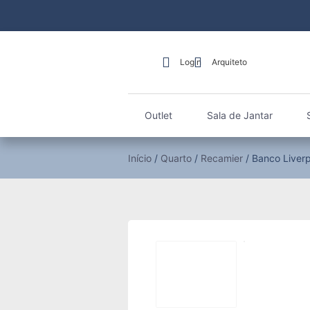
Login
Arquiteto
Outlet
Sala de Jantar
Início
/
Quarto
/
Recamier
/ Banco Liverp