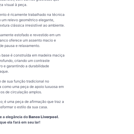
a visual à peça.
nto é ricamente trabalhado na técnica
 um relevo geométrico elegante,
tura clássica irresistível ao ambiente.
amente estofado e revestido em um
 banco oferece um assento macio e
de pausa e relaxamento.
 base é construída em madeira maciça
ofundo, criando um contraste
o e garantindo a durabilidade
aque.
 de sua função tradicional no
lha como uma peça de apoio luxuosa em
ços de circulação amplos.
; é uma peça de afirmação que traz a
sformar o estilo da sua casa.
e a elegância do
Banco Liverpool
.
que ela fará em seu lar!