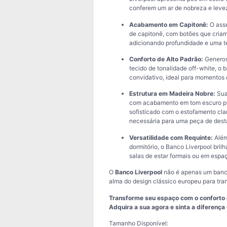
conferem um ar de nobreza e levez
Acabamento em Capitonê:
O asse
de capitonê, com botões que criam
adicionando profundidade e uma tex
Conforto de Alto Padrão:
Generos
tecido de tonalidade off-white, o
convidativo, ideal para momentos 
Estrutura em Madeira Nobre:
Sua
com acabamento em tom escuro pr
sofisticado com o estofamento clar
necessária para uma peça de dest
Versatilidade com Requinte:
Além
dormitório, o Banco Liverpool bri
salas de estar formais ou em espa
O
Banco Liverpool
não é apenas um banco
alma do design clássico europeu para tran
Transforme seu espaço com o conforto 
Adquira a sua agora e sinta a diferença 
Tamanho Disponível: