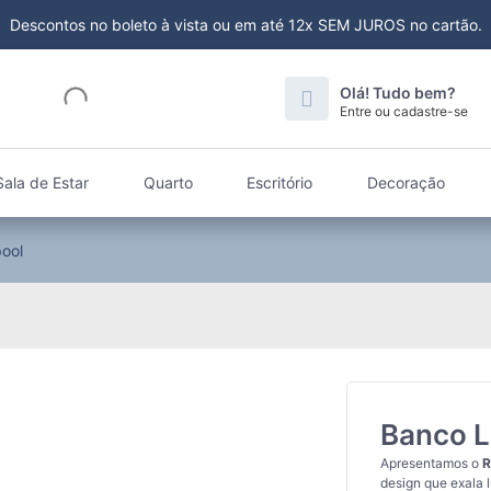
Descontos no boleto à vista ou em até 12x SEM JUROS no cartão.
Olá! Tudo bem?
Entre ou cadastre-se
Sala de Estar
Quarto
Escritório
Decoração
ool
Banco L
Apresentamos o
R
design que exala l