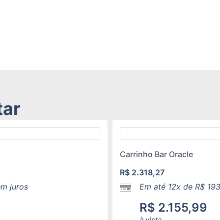
tar
Carrinho Bar Oracle
R$
2.318,27
m juros
Em até 12x de
R$
193
R$
2.155,99
à vista