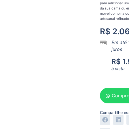
para adicionar um
da sua cama ou em
móvel combina co
artesanal refinado
R$
2.06
Em até 
juros
R$
1.
à vista
Adicionar ao carrinho
Compre
Compartilhe es