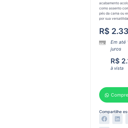
acabamento acolch
como assento comp
pés da cama ou em
por sua versatilid
R$
2.33
Em até 
juros
R$
2.
à vista
Adicionar ao carrinho
Compre
Compartilhe es