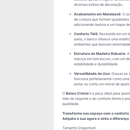
diversos estilos de decoração.
Acabamento em Matelassê:
O ass
de costura que formam quadrados s
adicionando textura e um toque de 
Conforto Tátil:
Revestido em um te
areia, o banco oferece uma estétic
ambientes que buscam serenidade
Estrutura de Madeira Robusta:
A 
maciça em tom escuro, com um des
estabilidade e durabilidade.
Versatilidade de Uso:
Graças ao s
funciona perfeitamente como uma 
jantar ou como um móvel de apoio 
O
Banco Cristal
é a peça ideal para quem
mão do requinte e do conforto térmico pr
qualidade.
Transforme seu espaço com o conforto e
Adquira a sua agora e sinta a diferença 
Tamanho Disponível: