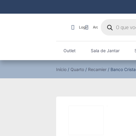
Login
Arquiteto
Outlet
Sala de Jantar
Início
/
Quarto
/
Recamier
/ Banco Crista