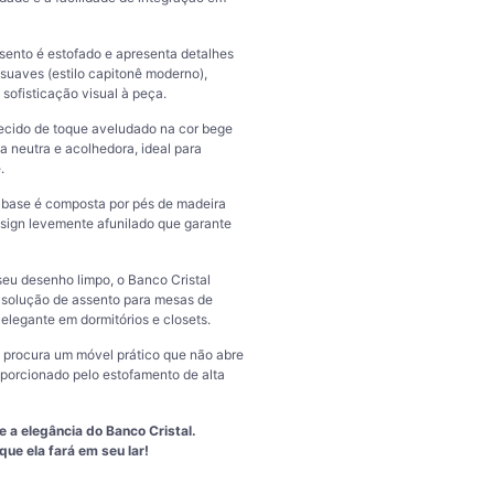
ento é estofado e apresenta detalhes
uaves (estilo capitonê moderno),
sofisticação visual à peça.
cido de toque aveludado na cor bege
a neutra e acolhedora, ideal para
.
base é composta por pés de madeira
ign levemente afunilado que garante
eu desenho limpo, o Banco Cristal
solução de assento para mesas de
elegante em dormitórios e closets.
 procura um móvel prático que não abre
oporcionado pelo estofamento de alta
 a elegância do Banco Cristal.
que ela fará em seu lar!