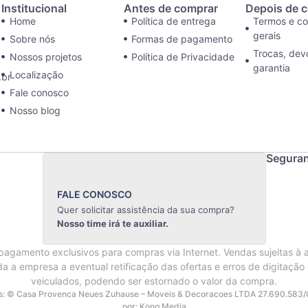
Institucional
Antes de comprar
Depois de 
Home
Política de entrega
Termos e c
gerais
Sobre nós
Formas de pagamento
Trocas, dev
Nossos projetos
Política de Privacidade
garantia
Localização
br
Fale conosco
Nosso blog
Segura
FALE CONOSCO
Quer solicitar assistência da sua compra?
Nosso time irá te auxiliar.
agamento exclusivos para compras via Internet. Vendas sujeitas à 
da a empresa a eventual retificação das ofertas e erros de digitação
veiculados, podendo ser estornado o valor da compra.
os: © Casa Provenca Neues Zuhause – Moveis & Decoracoes LTDA 27.690.583/
por: Kong Media