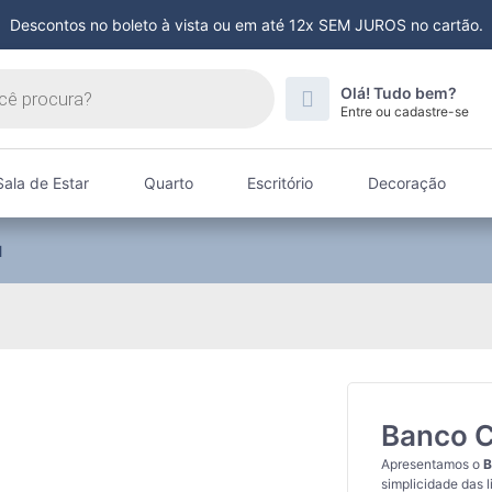
Descontos no boleto à vista ou em até 12x SEM JUROS no cartão.
Olá! Tudo bem?
Entre ou cadastre-se
Sala de Estar
Quarto
Escritório
Decoração
l
Banco C
Apresentamos o
B
simplicidade das l