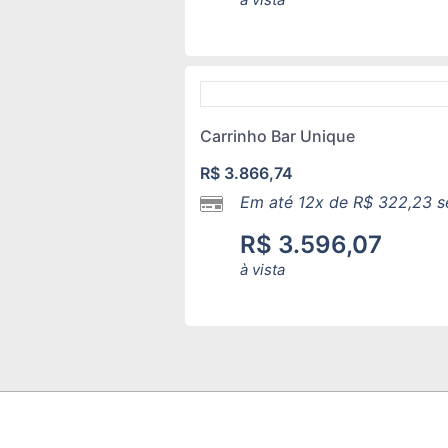
Carrinho Bar Unique
R$
3.866,74
Em até 12x de
R$
322,23
s
R$
3.596,07
à vista