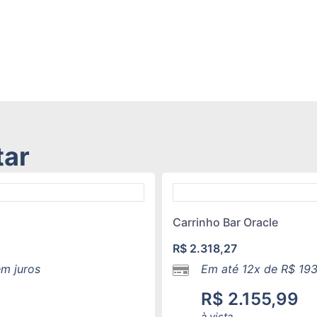
tar
Carrinho Bar Oracle
R$
2.318,27
m juros
Em até 12x de
R$
193
R$
2.155,99
à vista