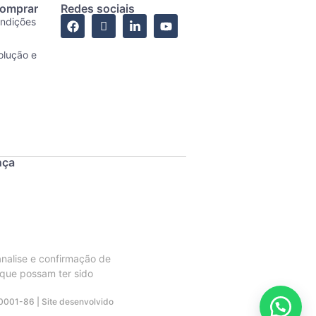
comprar
Redes sociais
ondições
olução e
nça
analise e confirmação de
 que possam ter sido
0001-86 | Site desenvolvido