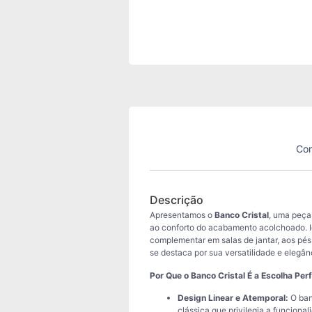
Con
Descrição
Apresentamos o
Banco Cristal
, uma peça 
ao conforto do acabamento acolchoado. Id
complementar em salas de jantar, aos pé
se destaca por sua versatilidade e elegânc
Por Que o Banco Cristal É a Escolha Perf
Design Linear e Atemporal:
O ban
clássica que privilegia a funcional