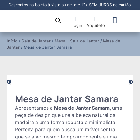
Descontos no boleto à vista ou em até 12x SEM JUROS no cartão.
Login
Arquiteto
Sala de Jantar
Sala de Estar
Área Externa
Pronta Entrega
Início
/
Sala de Jantar
/
Mesa - Sala de Jantar
/
Mesa de
Jantar
/ Mesa de Jantar Samara
Mesa de Jantar Samara
Apresentamos a
Mesa de Jantar Samara
, uma
peça de design que une a beleza natural da
madeira a uma forma robusta e minimalista.
Perfeita para quem busca um móvel central
que seja ao mesmo tempo imponente e uma