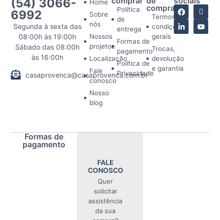
(54) 3066-
comprar
de
sociais
Home
comprar
Política
6992
Sobre
Termos e
de
nós
Segunda à sexta das
condições
entrega
08:00h às 19:00h
Nossos
gerais
Formas de
projetos
Sábado das 08:00h
Trocas,
pagamento
às 16:00h
Localização
devolução
Política de
e garantia
Fale
Privacidade
casaprovenca@casaprovenca.com.br
conosco
Nosso
blog
Formas de
pagamento
FALE
CONOSCO
Quer
solicitar
assistência
da sua