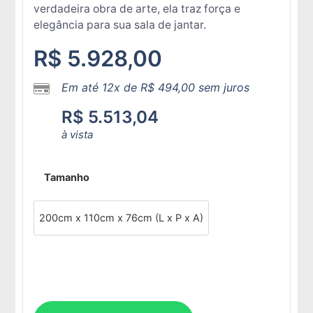
verdadeira obra de arte, ela traz força e
elegância para sua sala de jantar.
R$
5.928,00
Em até 12x de
R$
494,00
sem juros
R$
5.513,04
à vista
Tamanho
200cm x 110cm x 76cm (L x P x A)
Adicionar ao carrinho