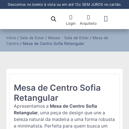
Descontos no boleto à vista ou em até 12x SEM JUROS no cartão.
Login
Arquiteto
Sala de Jantar
Sala de Estar
Área Externa
Pronta Entrega
Início
/
Sala de Estar
/
Mesas - Sala de Estar
/
Mesa de
Centro
/ Mesa de Centro Sofia Retangular
Mesa de Centro Sofia
Retangular
Apresentamos a
Mesa de Centro Sofia
Retangular
, uma peça de design que une a
beleza natural da madeira a uma forma robusta
e minimalista. Perfeita para quem busca um