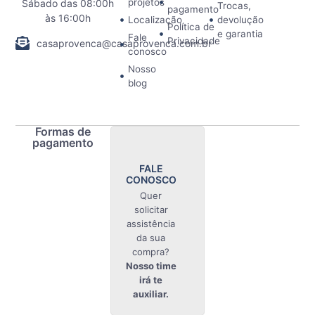
projetos
Sábado das 08:00h
Trocas,
pagamento
às 16:00h
Localização
devolução
Política de
e garantia
Fale
Privacidade
casaprovenca@casaprovenca.com.br
conosco
Nosso
blog
Formas de
pagamento
FALE
CONOSCO
Quer
solicitar
assistência
da sua
compra?
Nosso time
irá te
auxiliar.