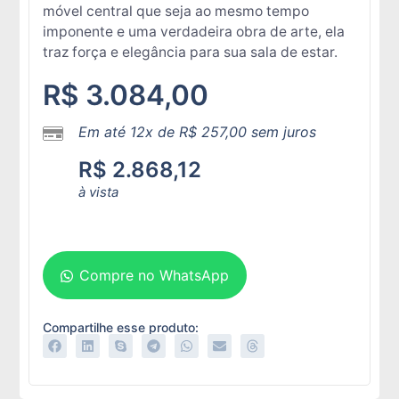
móvel central que seja ao mesmo tempo
imponente e uma verdadeira obra de arte, ela
traz força e elegância para sua sala de estar.
R$
3.084,00
Em até 12x de
R$
257,00
sem juros
R$
2.868,12
à vista
Adicionar ao carrinho
Compre no WhatsApp
Compartilhe esse produto: