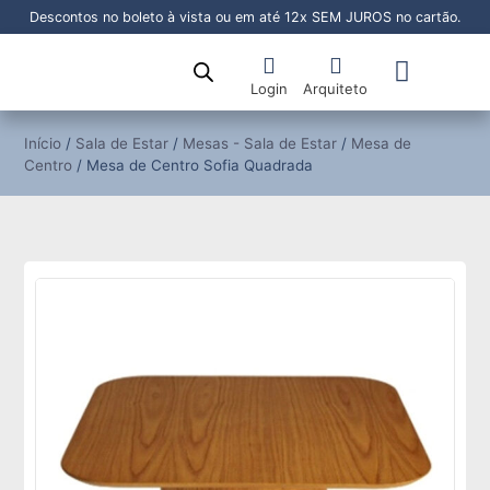
Descontos no boleto à vista ou em até 12x SEM JUROS no cartão.
Login
Arquiteto
Sala de Jantar
Sala de Estar
Área Externa
Pronta Entrega
Início
/
Sala de Estar
/
Mesas - Sala de Estar
/
Mesa de
Centro
/ Mesa de Centro Sofia Quadrada