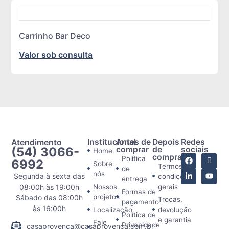
Carrinho Bar Deco
Valor sob consulta
Atendimento
Institucional
Antes de
Depois
Redes
(54) 3066-
comprar
de
sociais
Home
comprar
Política
6992
Sobre
Termos e
de
nós
Segunda à sexta das
condições
entrega
08:00h às 19:00h
Nossos
gerais
Formas de
projetos
Sábado das 08:00h
Trocas,
pagamento
às 16:00h
Localização
devolução
Política de
e garantia
Fale
Privacidade
casaprovenca@casaprovenca.com.br