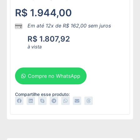
R$
1.944,00
Em até 12x de
R$
162,00
sem juros
R$
1.807,92
à vista
Adicionar ao carrinho
Compre no WhatsApp
Compartilhe esse produto: