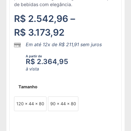
de bebidas com elegância.
R$
2.542,96
–
R$
3.173,92
Em até 12x de
R$
211,91
sem juros
A partir de
R$
2.364,95
à vista
Tamanho
120 x 44 x 80
90 x 44 x 80
Adicionar ao carrinho