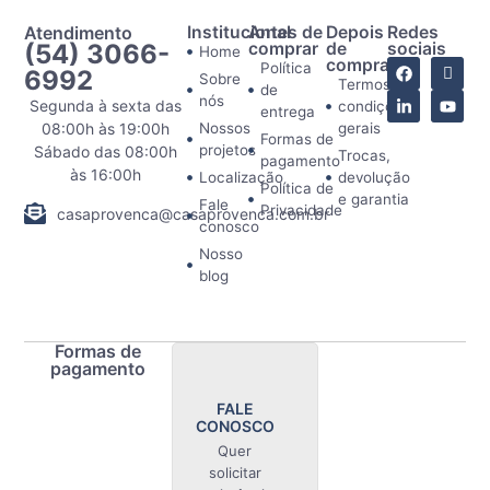
Atendimento
Institucional
Antes de
Depois
Redes
(54) 3066-
comprar
de
sociais
Home
comprar
Política
6992
Sobre
Termos e
de
nós
Segunda à sexta das
condições
entrega
08:00h às 19:00h
Nossos
gerais
Formas de
projetos
Sábado das 08:00h
Trocas,
pagamento
às 16:00h
Localização
devolução
Política de
e garantia
Fale
Privacidade
casaprovenca@casaprovenca.com.br
conosco
Nosso
blog
Formas de
pagamento
FALE
CONOSCO
Quer
solicitar