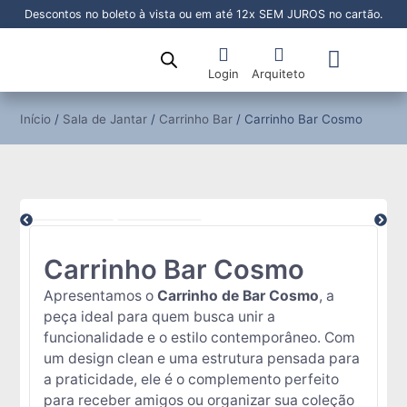
Descontos no boleto à vista ou em até 12x SEM JUROS no cartão.
Login
Arquiteto
Sala de Jantar
Sala de Estar
Área Externa
Pronta Entrega
Início
/
Sala de Jantar
/
Carrinho Bar
/ Carrinho Bar Cosmo
Carrinho Bar Cosmo
Apresentamos o
Carrinho de Bar Cosmo
, a
peça ideal para quem busca unir a
funcionalidade e o estilo contemporâneo. Com
um design clean e uma estrutura pensada para
a praticidade, ele é o complemento perfeito
para receber amigos ou organizar sua coleção