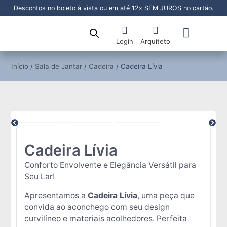
Descontos no boleto à vista ou em até 12x SEM JUROS no cartão.
Login
Arquiteto
Sala de Jantar
Sala de Estar
Área Externa
Pronta Entrega
Início
/
Sala de Jantar
/
Cadeira
/ Cadeira Lívia
Cadeira Lívia
Conforto Envolvente e Elegância Versátil para
Seu Lar!
Apresentamos a
Cadeira Lívia
, uma peça que
convida ao aconchego com seu design
curvilíneo e materiais acolhedores. Perfeita