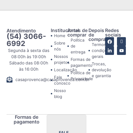
Atendimento
Institucional
Antes de
Depois
Redes
(54) 3066-
comprar
de
sociais
Home
comprar
Política
6992
Sobre
Termos e
de
nós
Segunda à sexta das
condições
entrega
08:00h às 19:00h
Nossos
gerais
Formas de
projetos
Sábado das 08:00h
Trocas,
pagamento
às 16:00h
Localização
devolução
Política de
e garantia
Fale
Privacidade
casaprovenca@casaprovenca.com.br
conosco
Nosso
blog
Formas de
pagamento
FALE