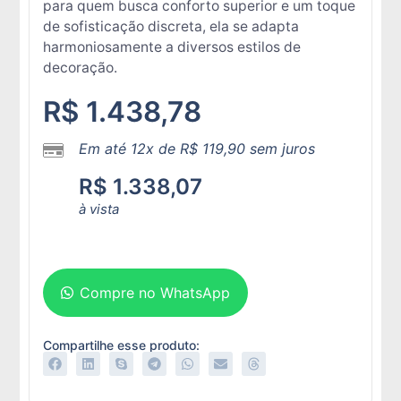
para quem busca conforto superior e um toque
de sofisticação discreta, ela se adapta
harmoniosamente a diversos estilos de
decoração.
R$
1.438,78
Em até 12x de
R$
119,90
sem juros
R$
1.338,07
à vista
Adicionar ao carrinho
Compre no WhatsApp
Compartilhe esse produto: