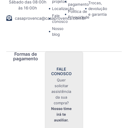
projetos
Sábado das 08:00h
Trocas,
pagamento
às 16:00h
Localização
devolução
Política de
e garantia
Fale
Privacidade
casaprovenca@casaprovenca.com.br
conosco
Nosso
blog
Formas de
pagamento
FALE
CONOSCO
Quer
solicitar
assistência
da sua
compra?
Nosso time
irá te
auxiliar.