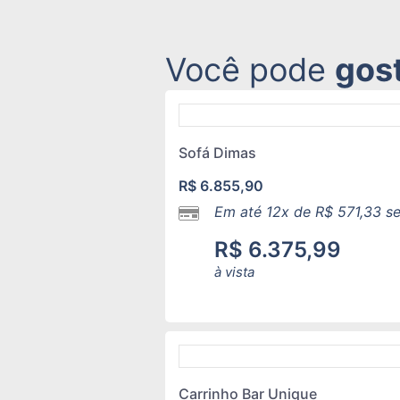
Você pode
gos
Sofá Dimas
R$
6.855,90
Em até 12x de
R$
571,33
se
R$
6.375,99
à vista
Carrinho Bar Unique