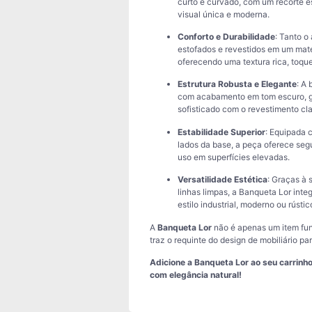
curto e curvado, com um recorte e
visual única e moderna.
Conforto e Durabilidade
: Tanto o
estofados e revestidos em um mater
oferecendo uma textura rica, toque
Estrutura Robusta e Elegante
: A
com acabamento em tom escuro, ga
sofisticado com o revestimento cla
Estabilidade Superior
: Equipada 
lados da base, a peça oferece seg
uso em superfícies elevadas.
Versatilidade Estética
: Graças à 
linhas limpas, a Banqueta Lor int
estilo industrial, moderno ou rústic
A
Banqueta Lor
não é apenas um item fun
traz o requinte do design de mobiliário p
Adicione a Banqueta Lor ao seu carrinho
com elegância natural!