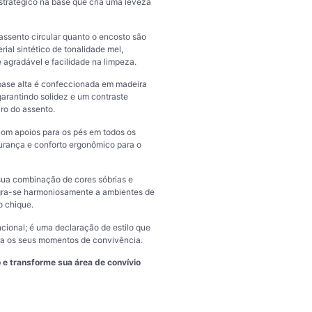
stratégico na base que cria uma leveza
 assento circular quanto o encosto são
ial sintético de tonalidade mel,
 agradável e facilidade na limpeza.
 base alta é confeccionada em madeira
rantindo solidez e um contraste
ro do assento.
com apoios para os pés em todos os
urança e conforto ergonômico para o
sua combinação de cores sóbrias e
egra-se harmoniosamente a ambientes de
o chique.
cional; é uma declaração de estilo que
ara os seus momentos de convivência.
 e transforme sua área de convívio