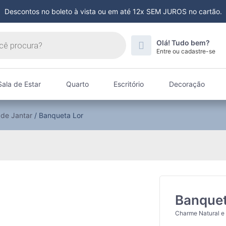
Descontos no boleto à vista ou em até 12x SEM JUROS no cartão.
Olá! Tudo bem?
Entre ou cadastre-se
Sala de Estar
Quarto
Escritório
Decoração
 de Jantar
/ Banqueta Lor
Banquet
Charme Natural e 