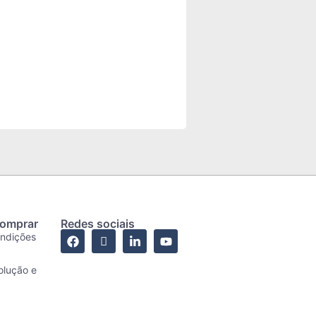
comprar
Redes sociais
ondições
olução e