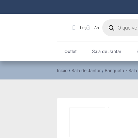
Login
Arquiteto
Outlet
Sala de Jantar
Início
/
Sala de Jantar
/
Banqueta - Sala