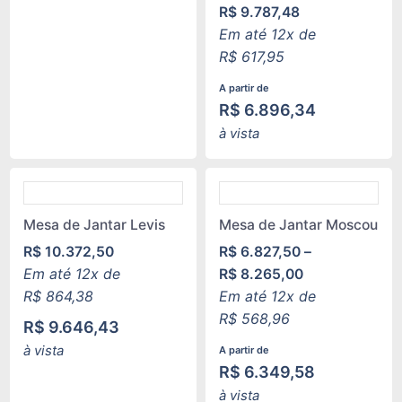
R$
9.787,48
Em até 12x de
R$
617,95
A partir de
R$
6.896,34
à vista
Mesa de Jantar Levis
Mesa de Jantar Moscou
R$
10.372,50
R$
6.827,50
–
Em até 12x de
R$
8.265,00
R$
864,38
Em até 12x de
R$
568,96
R$
9.646,43
à vista
A partir de
R$
6.349,58
à vista