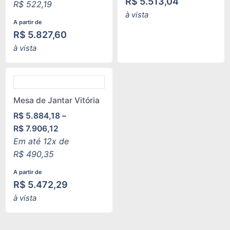
R$
5.513,04
R$
522,19
à vista
A partir de
R$
5.827,60
à vista
Mesa de Jantar Vitória
R$
5.884,18
–
R$
7.906,12
Em até 12x de
R$
490,35
A partir de
R$
5.472,29
à vista