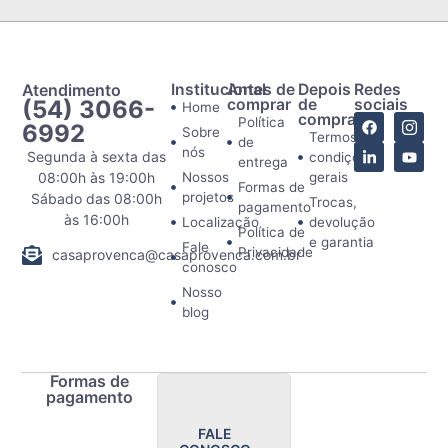
Atendimento
Institucional
Antes de
Depois
Redes
(54) 3066-
comprar
de
sociais
Home
comprar
Política
6992
Sobre
Termos e
de
nós
Segunda à sexta das
condições
entrega
08:00h às 19:00h
Nossos
gerais
Formas de
projetos
Sábado das 08:00h
Trocas,
pagamento
às 16:00h
Localização
devolução
Política de
e garantia
Fale
Privacidade
casaprovenca@casaprovenca.com.br
conosco
Nosso
blog
Formas de
pagamento
FALE