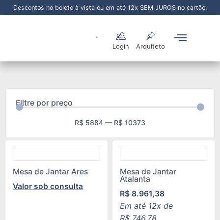
Descontos no boleto à vista ou em até 12x SEM JUROS no cartão.
Login
Arquiteto
Sala de Jantar
Sala de Estar
Área Externa
Pronta Entrega
Filtre por preço
R$
5884
—
R$
10373
Mesa de Jantar Ares
Mesa de Jantar
Atalanta
Valor sob consulta
R$
8.961,38
Em até 12x de
R$
746,78