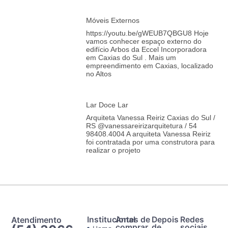
Móveis Externos
https://youtu.be/gWEUB7QBGU8 Hoje
vamos conhecer espaço externo do
edifício Arbos da Eccel Incorporadora
em Caxias do Sul . Mais um
empreendimento em Caxias, localizado
no Altos
Lar Doce Lar
Arquiteta Vanessa Reiriz Caxias do Sul /
RS @vanessareirizarquitetura / 54
98408.4004 A arquiteta Vanessa Reiriz
foi contratada por uma construtora para
realizar o projeto
Atendimento
Institucional
Antes de
Depois
Redes
comprar
de
sociais