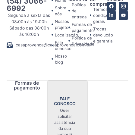
(54) 3066-
Home
comprar
Política
6992
Sobre
Termos e
de
nós
Segunda à sexta das
condições
entrega
08:00h às 19:00h
Nossos
gerais
Formas de
projetos
Sábado das 08:00h
Trocas,
pagamento
às 16:00h
Localização
devolução
Política de
e garantia
Fale
Privacidade
casaprovenca@casaprovenca.com.br
conosco
Nosso
blog
Formas de
pagamento
FALE
CONOSCO
Quer
solicitar
assistência
da sua
compra?